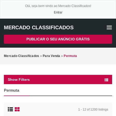
Olá, seja bem vindo ao Mercado Classificados!
Entrar
MERCADO CLASSIFICADOS
PUBLICAR O SEU ANÚNCIO GRÁTIS
Mercado Classificados
»
Para Venda
»
Permuta
Show Filters
Permuta
1 - 12 of 1200 listings